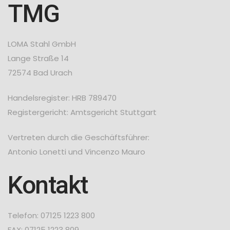
TMG
LOMA Stahl GmbH
Lange Straße 14
72574 Bad Urach
Handelsregister: HRB 789470
Registergericht: Amtsgericht Stuttgart
Vertreten durch die Geschäftsführer:
Antonio Lonetti und Vincenzo Mauro
Kontakt
Telefon: 07125 1223 800
FAX: 07125 1223 809