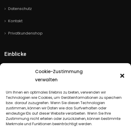
Datenschutz
Kontakt
Privatkundenshop
Einblicke
Cookie-Zustimmung
verwalten
Um Ihnen ein optimales Erlebnis zu bieten, verwenden wir
Technologien wie Cookies, um Geräteinformationen zu speichern
bzw. darauf zuzugreifen. Wenn Sie diesen Technologien
zustimmen, können wir Daten wie das Surfverhalten oder
eindeutige IDs auf dieser Website verarbeiten. Wenn Sie Ihre
Zustimmung nicht erteilen oder zurückziehen, können bestimmte
Merkmale und Funktionen beeinträchtigt werden.