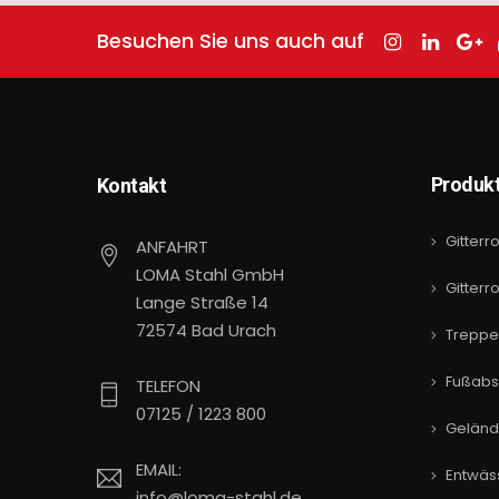
Besuchen Sie uns auch auf
Produk
Kontakt
Gitterr
ANFAHRT
LOMA Stahl GmbH
Gitterr
Lange Straße 14
72574 Bad Urach
Treppe
Fußabst
TELEFON
07125 / 1223 800
Gelände
EMAIL:
Entwäs
info@loma-stahl.de