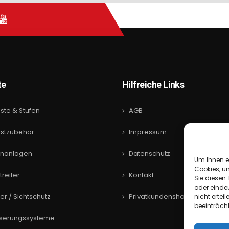
te
Hilfreiche Links
oste & Stufen
AGB
ostzubehör
Impressum
nanlagen
Datenschutz
Um Ihnen e
Cookies, u
reifer
Kontakt
Sie diesen
oder einde
r / Sichtschutz
Privatkundenshop
nicht erte
beeinträch
serungssysteme